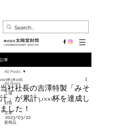
記事
All Posts
2023年3月22日
All Posts
当社社長の吉澤特製「みそ
工場
汁」が累計3,000杯を達成し
封筒
ました！
営業
2023/03/22
新商品