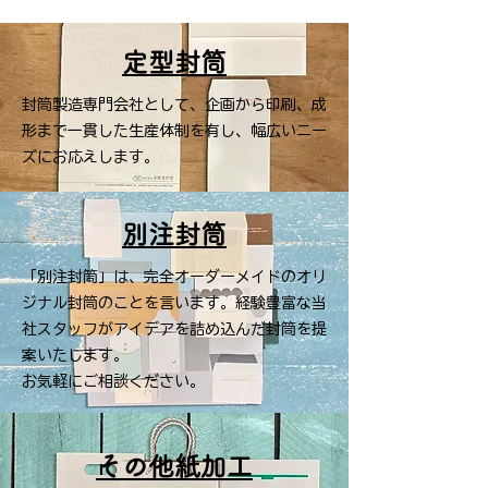
定型封筒
封筒製造専門会社として、企画から印刷、成
形まで一貫した生産体制を有し、幅広いニー
ズにお応えします。
​別注封筒
「別注封筒」は、完全オーダーメイドのオリ
ジナル封筒のことを言います。経験豊富な当
社スタッフがアイデアを詰め込んだ封筒を提
案いたします。
お気軽にご相談ください。
その他紙加工