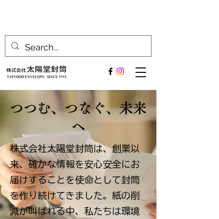
つつむ、つなぐ、未来
へ
株式会社太陽堂封筒は、創業以
来、確かな情報を安心安全にお
届けすることを使命として封筒
を作り続けてきました。紙の削
減が叫ばれる中、私たちは環境